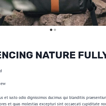
ENCING NATURE FULL
d
New
s et iusto odio dignissimos ducimus qui blanditiis praesenti
ores et quas molestias excepturi sint occaecati cupiditate non