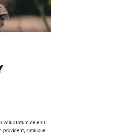
Y
um voluptatum deleniti
 provident, similique