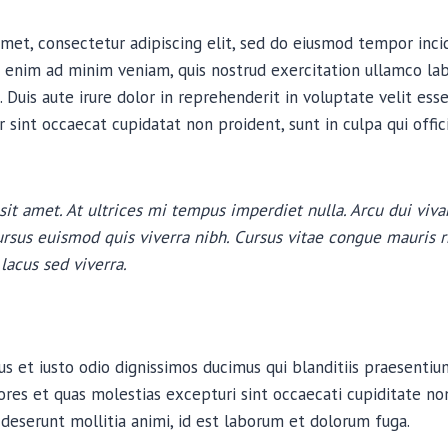
met, consectetur adipiscing elit, sed do eiusmod tempor inci
 enim ad minim veniam, quis nostrud exercitation ullamco labor
uis aute irure dolor in reprehenderit in voluptate velit esse
r sint occaecat cupidatat non proident, sunt in culpa qui offi
sit amet. At ultrices mi tempus imperdiet nulla. Arcu dui viva
rsus euismod quis viverra nibh. Cursus vitae congue mauris 
lacus sed viverra.
s et iusto odio dignissimos ducimus qui blanditiis praesenti
ores et quas molestias excepturi sint occaecati cupiditate non
a deserunt mollitia animi, id est laborum et dolorum fuga.